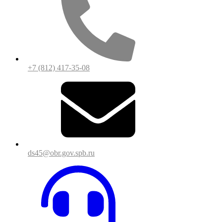
+7 (812) 417-35-08
ds45@obr.gov.spb.ru