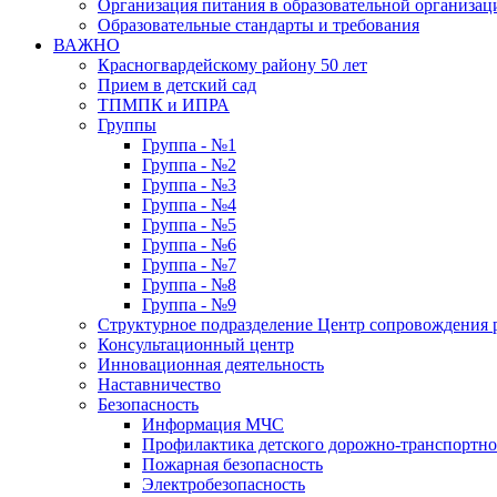
Организация питания в образовательной организац
Образовательные стандарты и требования
ВАЖНО
Красногвардейскому району 50 лет
Прием в детский сад
ТПМПК и ИПРА
Группы
Группа - №1
Группа - №2
Группа - №3
Группа - №4
Группа - №5
Группа - №6
Группа - №7
Группа - №8
Группа - №9
Структурное подразделение Центр сопровождения р
Консультационный центр
Инновационная деятельность
Наставничество
Безопасность
Информация МЧС
Профилактика детского дорожно-транспортно
Пожарная безопасность
Электробезопасность