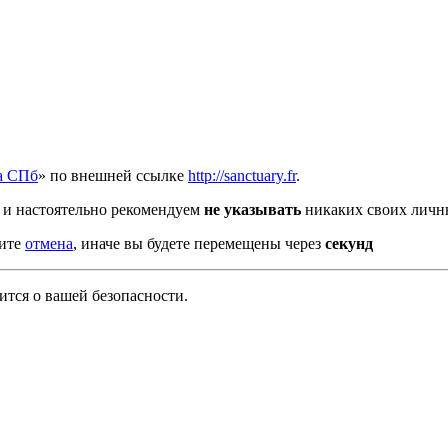
а СПб
» по внешней ссылке
http://sanctuary.fr
.
и настоятельно рекомендуем
не указывать
никаких своих личны
мите
отмена
, иначе вы будете перемещены через
секунд
тся о вашей безопасности.