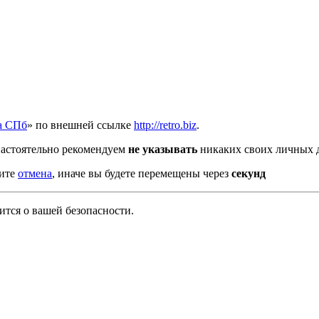
а СПб
» по внешней ссылке
http://retro.biz
.
астоятельно рекомендуем
не указывать
никаких своих личных д
мите
отмена
, иначе вы будете перемещены через
секунд
тся о вашей безопасности.