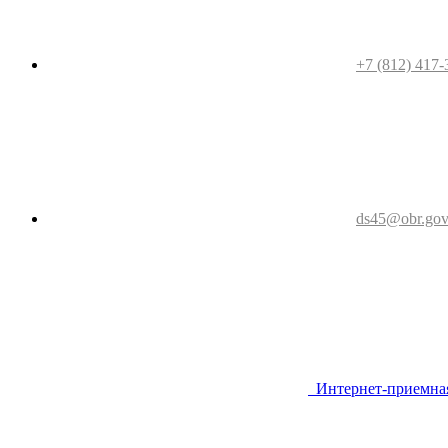
+7 (812) 417-
ds45@obr.gov
Интернет-приемна