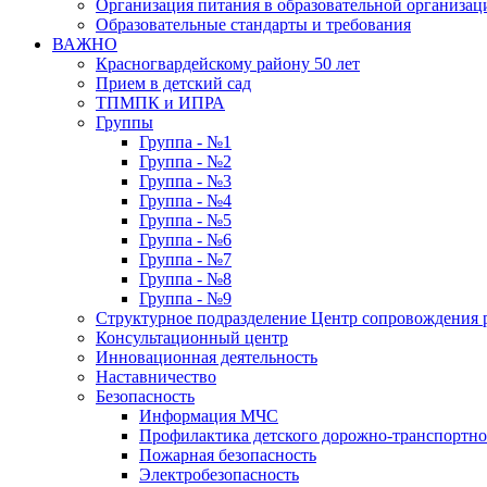
Организация питания в образовательной организац
Образовательные стандарты и требования
ВАЖНО
Красногвардейскому району 50 лет
Прием в детский сад
ТПМПК и ИПРА
Группы
Группа - №1
Группа - №2
Группа - №3
Группа - №4
Группа - №5
Группа - №6
Группа - №7
Группа - №8
Группа - №9
Структурное подразделение Центр сопровождения р
Консультационный центр
Инновационная деятельность
Наставничество
Безопасность
Информация МЧС
Профилактика детского дорожно-транспортно
Пожарная безопасность
Электробезопасность