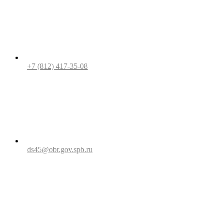
+7 (812) 417-35-08
ds45@obr.gov.spb.ru