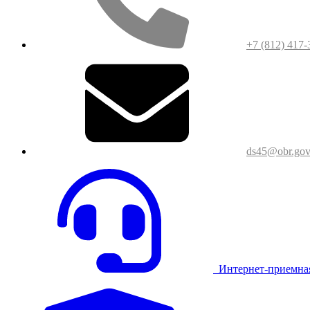
+7 (812) 417-
ds45@obr.gov
Интернет-приемна