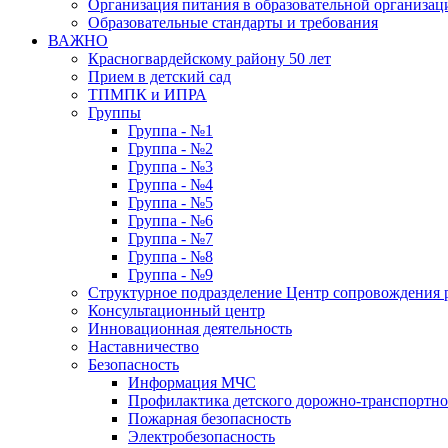
Организация питания в образовательной организац
Образовательные стандарты и требования
ВАЖНО
Красногвардейскому району 50 лет
Прием в детский сад
ТПМПК и ИПРА
Группы
Группа - №1
Группа - №2
Группа - №3
Группа - №4
Группа - №5
Группа - №6
Группа - №7
Группа - №8
Группа - №9
Структурное подразделение Центр сопровождения р
Консультационный центр
Инновационная деятельность
Наставничество
Безопасность
Информация МЧС
Профилактика детского дорожно-транспортно
Пожарная безопасность
Электробезопасность