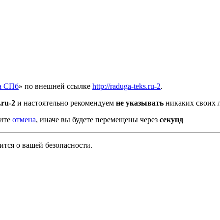
а СПб
» по внешней ссылке
http://raduga-teks.ru-2
.
.ru-2
и настоятельно рекомендуем
не указывать
никаких своих 
мите
отмена
, иначе вы будете перемещены через
секунд
тся о вашей безопасности.