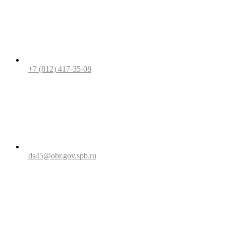
+7 (812) 417-35-08
ds45@obr.gov.spb.ru