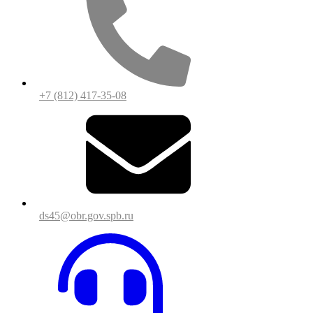
+7 (812) 417-35-08
ds45@obr.gov.spb.ru