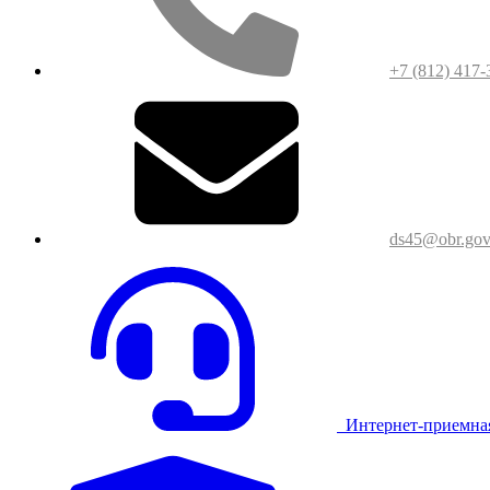
+7 (812) 417-
ds45@obr.gov
Интернет-приемна