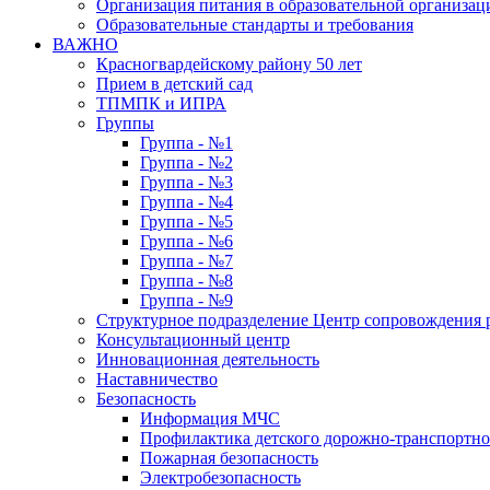
Организация питания в образовательной организац
Образовательные стандарты и требования
ВАЖНО
Красногвардейскому району 50 лет
Прием в детский сад
ТПМПК и ИПРА
Группы
Группа - №1
Группа - №2
Группа - №3
Группа - №4
Группа - №5
Группа - №6
Группа - №7
Группа - №8
Группа - №9
Структурное подразделение Центр сопровождения р
Консультационный центр
Инновационная деятельность
Наставничество
Безопасность
Информация МЧС
Профилактика детского дорожно-транспортно
Пожарная безопасность
Электробезопасность