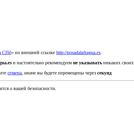
а СПб
» по внешней ссылке
http://posadalafragua.es
.
gua.es
и настоятельно рекомендуем
не указывать
никаких своих
мите
отмена
, иначе вы будете перемещены через
секунд
тся о вашей безопасности.