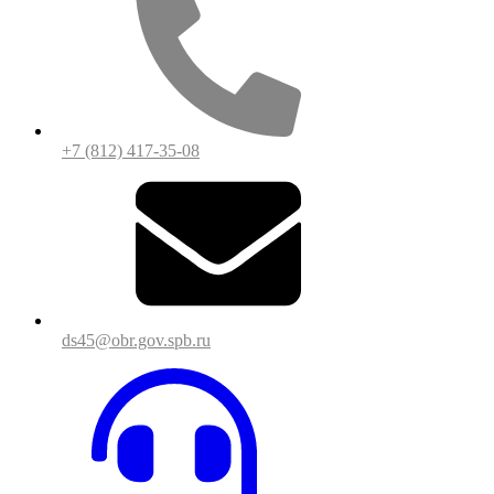
+7 (812) 417-35-08
ds45@obr.gov.spb.ru