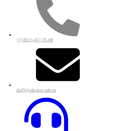
+7 (812) 417-35-08
ds45@obr.gov.spb.ru