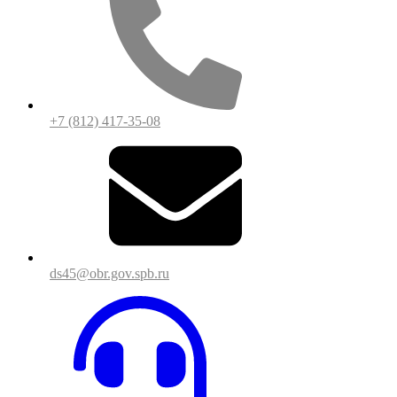
+7 (812) 417-35-08
ds45@obr.gov.spb.ru