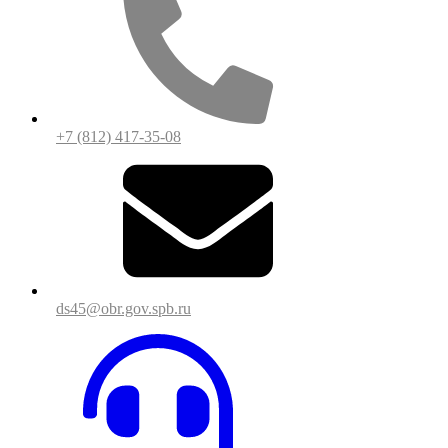
+7 (812) 417-35-08
ds45@obr.gov.spb.ru