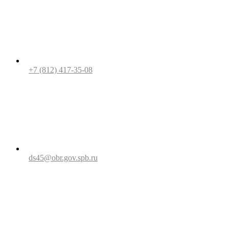
+7 (812) 417-35-08
ds45@obr.gov.spb.ru