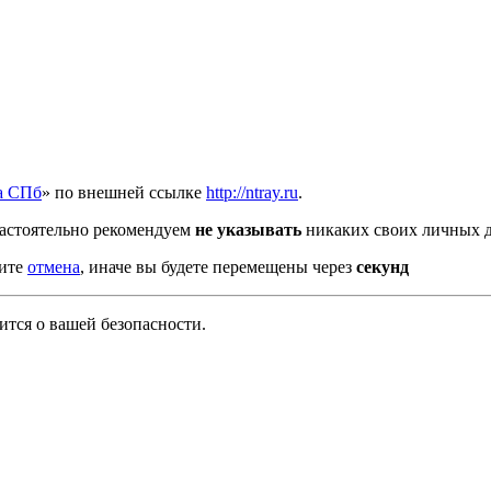
а СПб
» по внешней ссылке
http://ntray.ru
.
астоятельно рекомендуем
не указывать
никаких своих личных д
мите
отмена
, иначе вы будете перемещены через
секунд
тся о вашей безопасности.