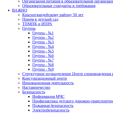
Организация питания в образовательной организац
Образовательные стандарты и требования
ВАЖНО
Красногвардейскому району 50 лет
Прием в детский сад
ТПМПК и ИПРА
Группы
Группа - №1
Группа - №2
Группа - №3
Группа - №4
Группа - №5
Группа - №6
Группа - №7
Группа - №8
Группа - №9
Структурное подразделение Центр сопровождения р
Консультационный центр
Инновационная деятельность
Наставничество
Безопасность
Информация МЧС
Профилактика детского дорожно-транспортно
Пожарная безопасность
Электробезопасность