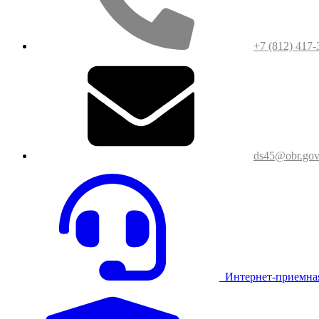
+7 (812) 417-
ds45@obr.gov
Интернет-приемна