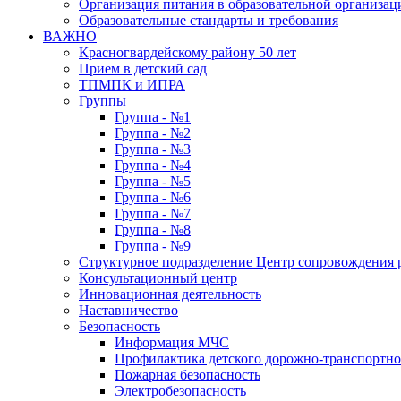
Организация питания в образовательной организац
Образовательные стандарты и требования
ВАЖНО
Красногвардейскому району 50 лет
Прием в детский сад
ТПМПК и ИПРА
Группы
Группа - №1
Группа - №2
Группа - №3
Группа - №4
Группа - №5
Группа - №6
Группа - №7
Группа - №8
Группа - №9
Структурное подразделение Центр сопровождения р
Консультационный центр
Инновационная деятельность
Наставничество
Безопасность
Информация МЧС
Профилактика детского дорожно-транспортно
Пожарная безопасность
Электробезопасность