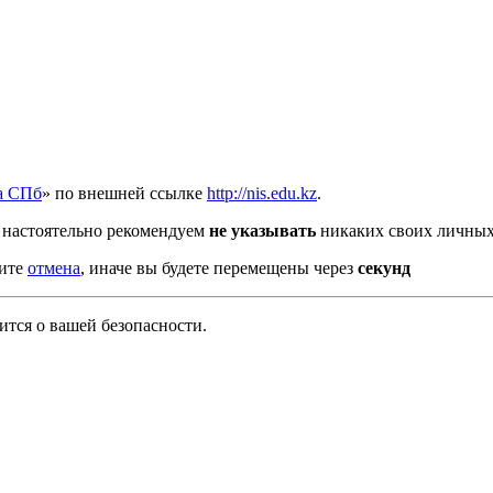
а СПб
» по внешней ссылке
http://nis.edu.kz
.
 настоятельно рекомендуем
не указывать
никаких своих личных
мите
отмена
, иначе вы будете перемещены через
секунд
тся о вашей безопасности.