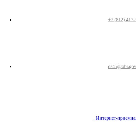
+7 (812) 417-
ds45@obr.gov
Интернет-приемна