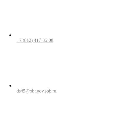
+7 (812) 417-35-08
ds45@obr.gov.spb.ru