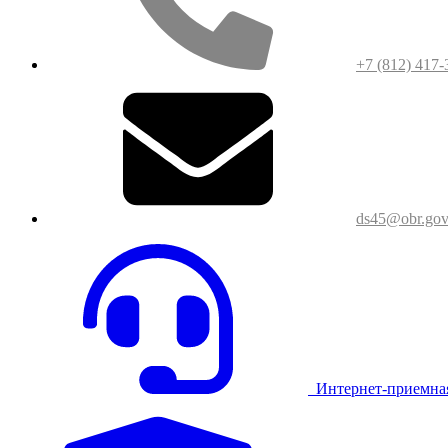
+7 (812) 417-
ds45@obr.gov
Интернет-приемна