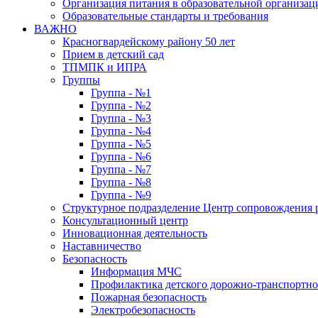
Организация питания в образовательной организац
Образовательные стандарты и требования
ВАЖНО
Красногвардейскому району 50 лет
Прием в детский сад
ТПМПК и ИПРА
Группы
Группа - №1
Группа - №2
Группа - №3
Группа - №4
Группа - №5
Группа - №6
Группа - №7
Группа - №8
Группа - №9
Структурное подразделение Центр сопровождения р
Консультационный центр
Инновационная деятельность
Наставничество
Безопасность
Информация МЧС
Профилактика детского дорожно-транспортно
Пожарная безопасность
Электробезопасность