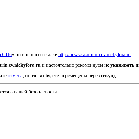
а СПб
» по внешней ссылке
http://news-sa-urotrin.ev.nickyfora.ru
.
rin.ev.nickyfora.ru
и настоятельно рекомендуем
не указывать
н
мите
отмена
, иначе вы будете перемещены через
секунд
тся о вашей безопасности.