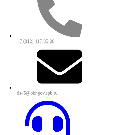
+7 (812) 417-35-08
ds45@obr.gov.spb.ru