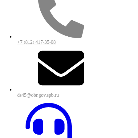
+7 (812) 417-35-08
ds45@obr.gov.spb.ru