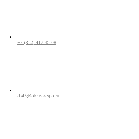
+7 (812) 417-35-08
ds45@obr.gov.spb.ru