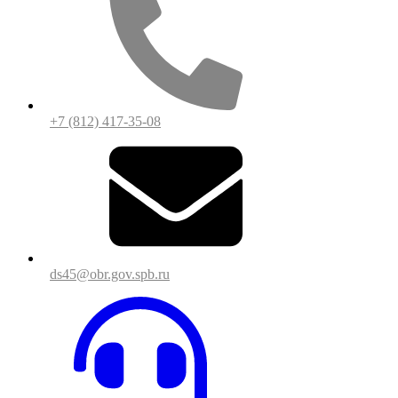
+7 (812) 417-35-08
ds45@obr.gov.spb.ru