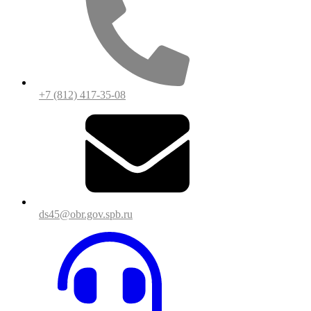
+7 (812) 417-35-08
ds45@obr.gov.spb.ru