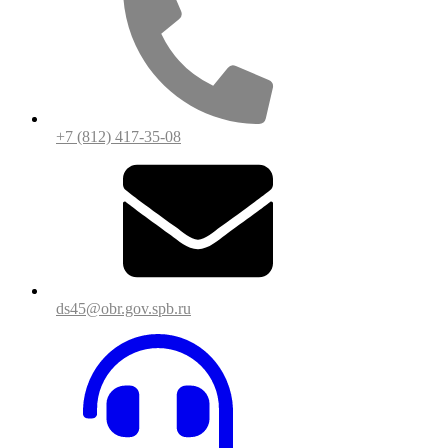
+7 (812) 417-35-08
ds45@obr.gov.spb.ru