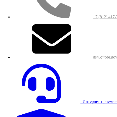
+7 (812) 417-
ds45@obr.gov
Интернет-приемна