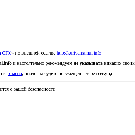
а СПб
» по внешней ссылке
http://kuriyamamui.info
.
i.info
и настоятельно рекомендуем
не указывать
никаких своих
мите
отмена
, иначе вы будете перемещены через
секунд
тся о вашей безопасности.