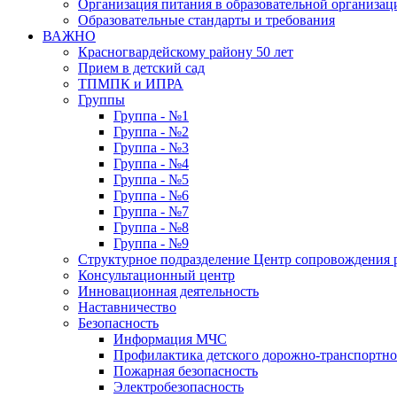
Организация питания в образовательной организац
Образовательные стандарты и требования
ВАЖНО
Красногвардейскому району 50 лет
Прием в детский сад
ТПМПК и ИПРА
Группы
Группа - №1
Группа - №2
Группа - №3
Группа - №4
Группа - №5
Группа - №6
Группа - №7
Группа - №8
Группа - №9
Структурное подразделение Центр сопровождения р
Консультационный центр
Инновационная деятельность
Наставничество
Безопасность
Информация МЧС
Профилактика детского дорожно-транспортно
Пожарная безопасность
Электробезопасность