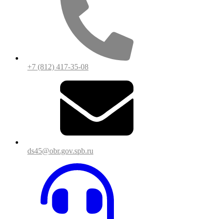
+7 (812) 417-35-08
ds45@obr.gov.spb.ru