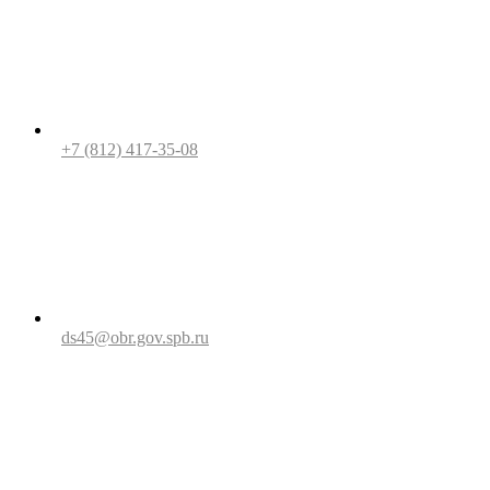
+7 (812) 417-35-08
ds45@obr.gov.spb.ru