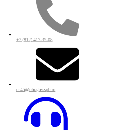
+7 (812) 417-35-08
ds45@obr.gov.spb.ru