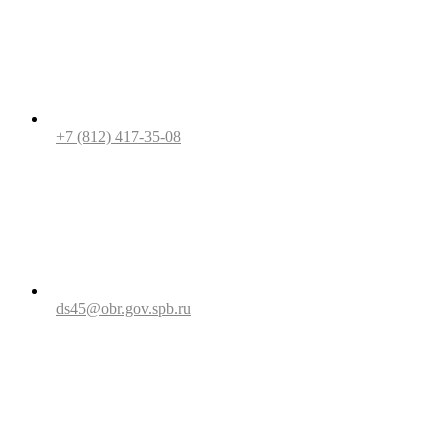
+7 (812) 417-35-08
ds45@obr.gov.spb.ru