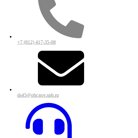
+7 (812) 417-35-08
ds45@obr.gov.spb.ru