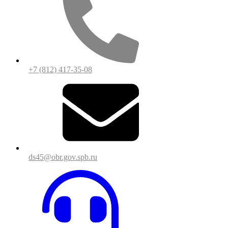
+7 (812) 417-35-08
ds45@obr.gov.spb.ru