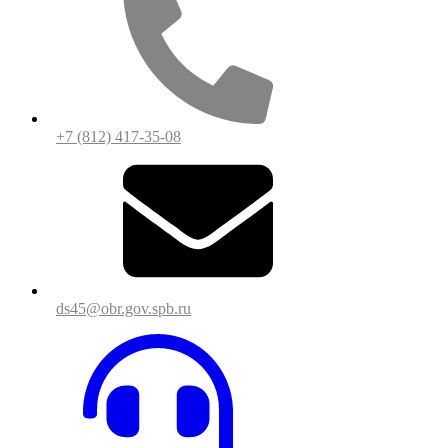
+7 (812) 417-35-08
ds45@obr.gov.spb.ru