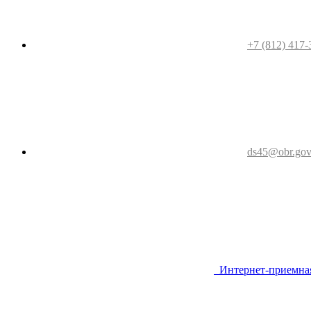
+7 (812) 417-
ds45@obr.gov
Интернет-приемна