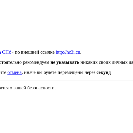
а СПб
» по внешней ссылке
http://hc3i.cn
.
стоятельно рекомендуем
не указывать
никаких своих личных да
мите
отмена
, иначе вы будете перемещены через
секунд
тся о вашей безопасности.