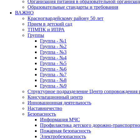
Организация питания в образовательной организац
Образовательные стандарты и требования
ВАЖНО
Красногвардейскому району 50 лет
Прием в детский сад
ТПМПК и ИПРА
Группы
Группа - №1
Группа - №2
Группа - №3
Группа - №4
Группа - №5
Группа - №6
Группа - №7
Группа - №8
Группа - №9
Структурное подразделение Центр сопровождения р
Консультационный центр
Инновационная деятельность
Наставничество
Безопасность
Информация МЧС
Профилактика детского дорожно-транспортно
Пожарная безопасность
Электробезопасность