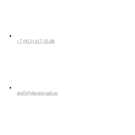
+7 (812) 417-35-08
ds45@obr.gov.spb.ru