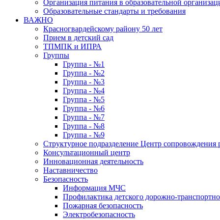
Организация питания в образовательной организац
Образовательные стандарты и требования
ВАЖНО
Красногвардейскому району 50 лет
Прием в детский сад
ТПМПК и ИПРА
Группы
Группа - №1
Группа - №2
Группа - №3
Группа - №4
Группа - №5
Группа - №6
Группа - №7
Группа - №8
Группа - №9
Структурное подразделение Центр сопровождения р
Консультационный центр
Инновационная деятельность
Наставничество
Безопасность
Информация МЧС
Профилактика детского дорожно-транспортно
Пожарная безопасность
Электробезопасность