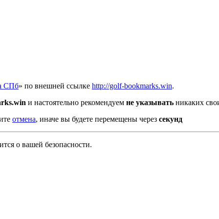
а СПб
» по внешней ссылке
http://golf-bookmarks.win
.
arks.win
и настоятельно рекомендуем
не указывать
никаких свои
мите
отмена
, иначе вы будете перемещены через
секунд
тся о вашей безопасности.