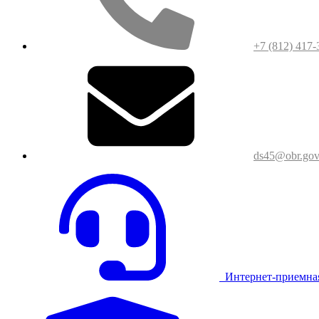
+7 (812) 417-
ds45@obr.gov
Интернет-приемна