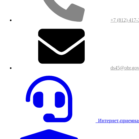
+7 (812) 417-
ds45@obr.gov
Интернет-приемна