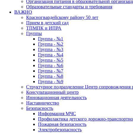
Организация питания в образовательной организац
Образовательные стандарты и требования
ВАЖНО
Красногвардейскому району 50 лет
Прием в детский сад
ТПМПК и ИПРА
Группы
Группа - №1
Группа - №2
Группа - №3
Группа - №4
Группа - №5
Группа - №6
Группа - №7
Группа - №8
Группа - №9
Структурное подразделение Центр сопровождения р
Консультационный центр
Инновационная деятельность
Наставничество
Безопасность
Информация МЧС
Профилактика детского дорожно-транспортно
Пожарная безопасность
Электробезопасность