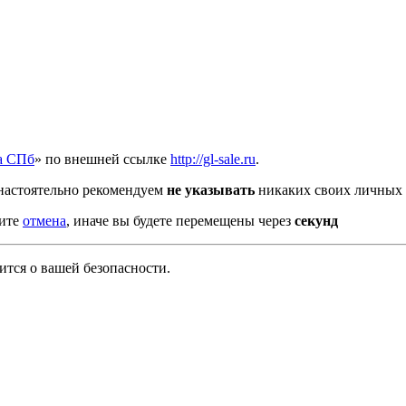
а СПб
» по внешней ссылке
http://gl-sale.ru
.
настоятельно рекомендуем
не указывать
никаких своих личных 
мите
отмена
, иначе вы будете перемещены через
секунд
тся о вашей безопасности.