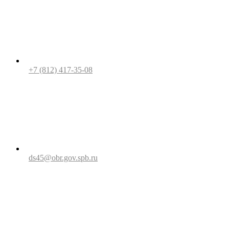
+7 (812) 417-35-08
ds45@obr.gov.spb.ru