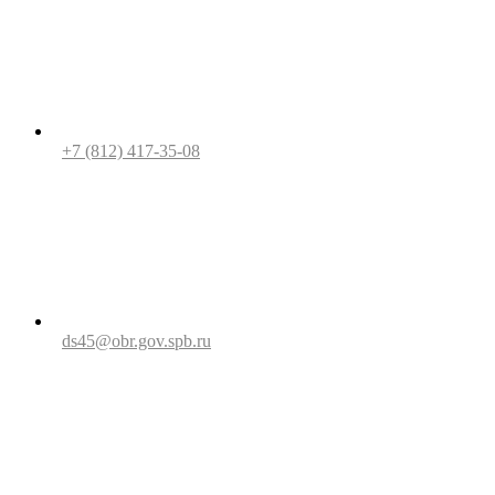
+7 (812) 417-35-08
ds45@obr.gov.spb.ru