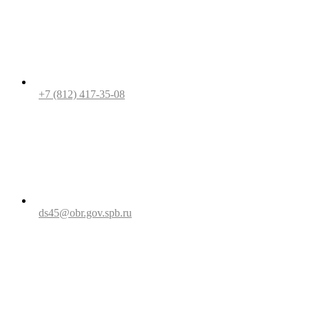
+7 (812) 417-35-08
ds45@obr.gov.spb.ru