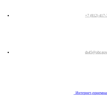
+7 (812) 417-
ds45@obr.gov
Интернет-приемна