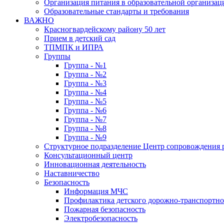
Организация питания в образовательной организац
Образовательные стандарты и требования
ВАЖНО
Красногвардейскому району 50 лет
Прием в детский сад
ТПМПК и ИПРА
Группы
Группа - №1
Группа - №2
Группа - №3
Группа - №4
Группа - №5
Группа - №6
Группа - №7
Группа - №8
Группа - №9
Структурное подразделение Центр сопровождения р
Консультационный центр
Инновационная деятельность
Наставничество
Безопасность
Информация МЧС
Профилактика детского дорожно-транспортно
Пожарная безопасность
Электробезопасность