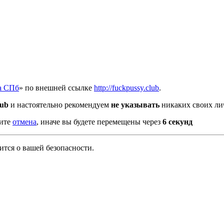
а СПб
» по внешней ссылке
http://fuckpussy.club
.
lub
и настоятельно рекомендуем
не указывать
никаких своих ли
мите
отмена
, иначе вы будете перемещены через
5
секунд
тся о вашей безопасности.