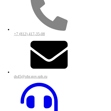
+7 (812) 417-35-08
ds45@obr.gov.spb.ru