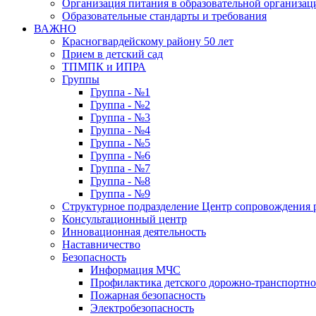
Организация питания в образовательной организац
Образовательные стандарты и требования
ВАЖНО
Красногвардейскому району 50 лет
Прием в детский сад
ТПМПК и ИПРА
Группы
Группа - №1
Группа - №2
Группа - №3
Группа - №4
Группа - №5
Группа - №6
Группа - №7
Группа - №8
Группа - №9
Структурное подразделение Центр сопровождения р
Консультационный центр
Инновационная деятельность
Наставничество
Безопасность
Информация МЧС
Профилактика детского дорожно-транспортно
Пожарная безопасность
Электробезопасность