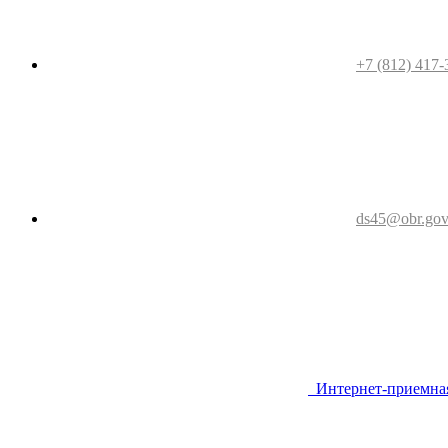
+7 (812) 417-
ds45@obr.gov
Интернет-приемна