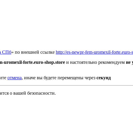
а СПб
» по внешней ссылке
http://es-newpr-fem-uromexil-forte.euro-
m-uromexil-forte.euro-shop.store
и настоятельно рекомендуем
не
мите
отмена
, иначе вы будете перемещены через
секунд
тся о вашей безопасности.