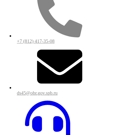
+7 (812) 417-35-08
ds45@obr.gov.spb.ru