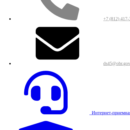
+7 (812) 417-
ds45@obr.gov
Интернет-приемна