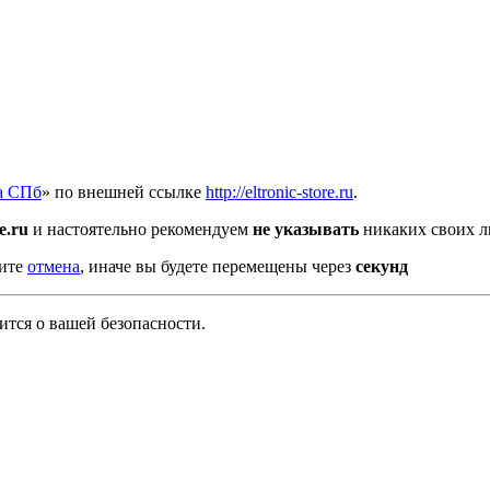
а СПб
» по внешней ссылке
http://eltronic-store.ru
.
re.ru
и настоятельно рекомендуем
не указывать
никаких своих л
мите
отмена
, иначе вы будете перемещены через
секунд
тся о вашей безопасности.