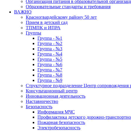
Организация питания в образовательной организац
Образовательные стандарты и требования
ВАЖНО
Красногвардейскому району 50 лет
Прием в детский сад
ТПМПК и ИПРА
Группы
Группа - №1
Группа - №2
Группа - №3
Группа - №4
Группа - №5
Группа - №6
Группа - №7
Группа - №8
Группа - №9
Структурное подразделение Центр сопровождения р
Консультационный центр
Инновационная деятельность
Наставничество
Безопасность
Информация МЧС
Профилактика детского дорожно-транспортно
Пожарная безопасность
Электробезопасность