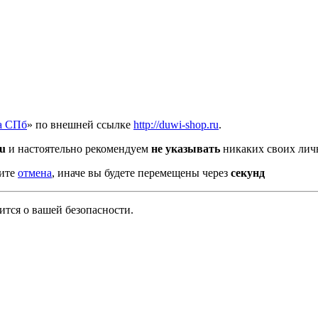
а СПб
» по внешней ссылке
http://duwi-shop.ru
.
ru
и настоятельно рекомендуем
не указывать
никаких своих лич
мите
отмена
, иначе вы будете перемещены через
секунд
тся о вашей безопасности.