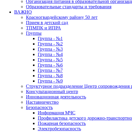
Организация питания в образовательной организац
Образовательные стандарты и требования
ВАЖНО
Красногвардейскому району 50 лет
Прием в детский сад
ТПМПК и ИПРА
Группы
Группа - №1
Группа - №2
Группа - №3
Группа - №4
Группа - №5
Группа - №6
Группа - №7
Группа - №8
Группа - №9
Структурное подразделение Центр сопровождения р
Консультационный центр
Инновационная деятельность
Наставничество
Безопасность
Информация МЧС
Профилактика детского дорожно-транспортно
Пожарная безопасность
Электробезопасность