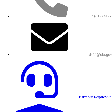
+7 (812) 417-
ds45@obr.gov
Интернет-приемна