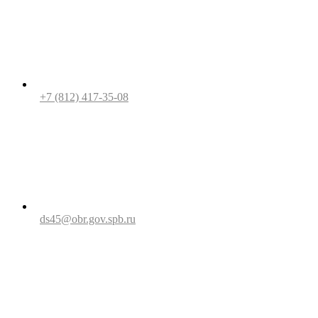
+7 (812) 417-35-08
ds45@obr.gov.spb.ru