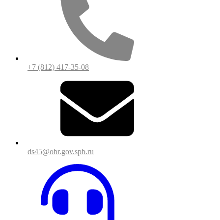
+7 (812) 417-35-08
ds45@obr.gov.spb.ru