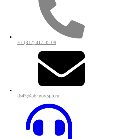
+7 (812) 417-35-08
ds45@obr.gov.spb.ru