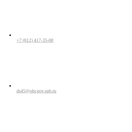
+7 (812) 417-35-08
ds45@obr.gov.spb.ru