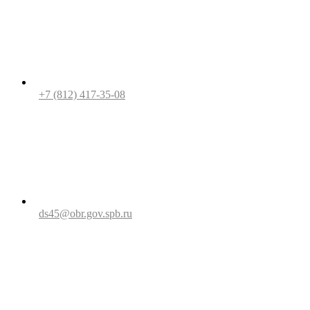
+7 (812) 417-35-08
ds45@obr.gov.spb.ru