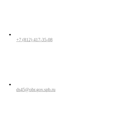
+7 (812) 417-35-08
ds45@obr.gov.spb.ru